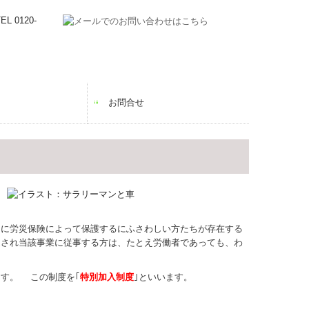
内
お問合せ
入
成
継続給付
に労災保険によって保護するにふさわしい方たちが存在する
され当該事業に従事する方は、たとえ労働者であっても、わ
す。 この制度を｢
特別加入制度
｣といいます。