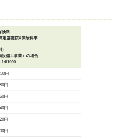
保険料
算定基礎額X保険料率
例）
物設備工事業）の場合
4/1000
200円
980円
760円
540円
320円
100円