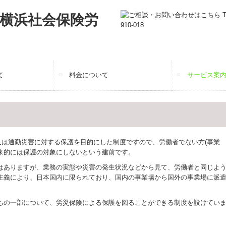
て
料金について
サービス案
労働保険
労災特別加
社会保険
就業規則作
給与計算
助成金
高年齢雇用
起業・創業
は通勤災害に対する保護を目的にした制度ですので、労働者でない方(事業
来的には保護の対象にしないという建前です。
ありますが、業務の実態や災害の発生状況などから見て、労働者と同じよう
主義により、日本国内に限られており、国内の事業場から国外の事業場に派遣
の一部について、労災保険による保護を図ることができる制度を設けていま