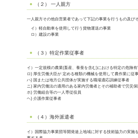
（２） 一人親方
一人親方その他自営業者であって下記の事業を行うもの及び
イ）軽自動車を使用して行う貨物運送の事業
ロ）建設の事業
（３）特定作業従事者
イ）一定規模の農業(畜産、養蚕を含む)における特定の危険
ロ) 厚生労働大臣が 定める種類の機械を使用して農作業に従
ハ) 国または地方公共団体が実施する職場適応訓練従事者
ニ) 家内労働法の適用のある家内労働者とその補助者で労災保
ホ) 労働組合等の一人専従役員
ヘ) 介護作業従事者
（４）海外派遣者
イ）
国際協力事業団等開発途上地域に対する技術協力の実施
事する者