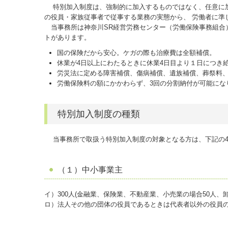
特別加入制度は、強制的に加入するものではなく、任意に加
の役員・家族従事者で従事する業務の実態から、 労働者に準
当事務所は神奈川SR経営労務センター（労働保険事務組合
トがあります。
国の保険だから安心。ケガの際も治療費は全額補償。
休業が4日以上にわたるときに休業4日目より１日につき
労災法に定める障害補償、傷病補償、遺族補償、葬祭料
労働保険料の額にかかわらず、3回の分割納付が可能にな
特別加入制度の種類
当事務所で取扱う特別加入制度の対象となる方は、下記の4
（１）中小事業主
イ）300人(金融業、保険業、不動産業、小売業の場合50人
ロ）法人その他の団体の役員であるときは代表者以外の役員