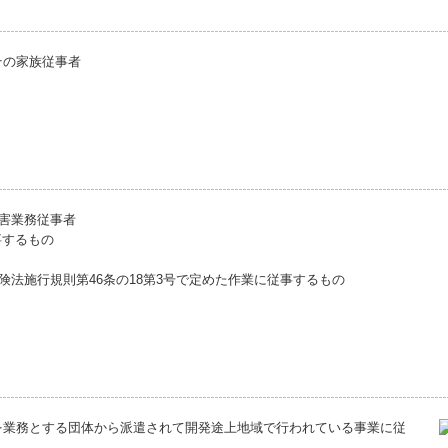
その家族従事者
有害業務従事者
事するもの
険法施行規則第46条の18第3号で定めた作業に従事するもの
を業務とする団体から派遣されて開発途上地域で行われている事業に従