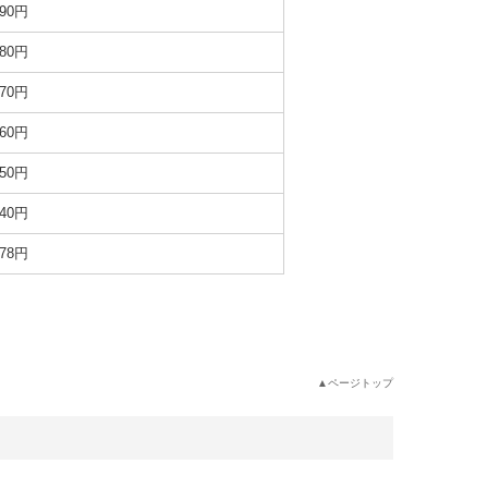
990円
880円
770円
660円
550円
440円
878円
▲ページトップ