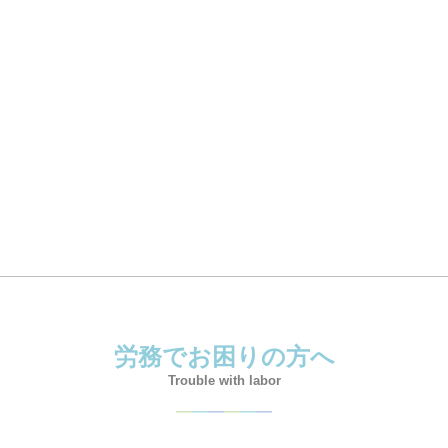
助成金
高年齢雇用継続給付
起業・創業
お問合せ
労務でお困りの方へ
Trouble with labor
―
―
―
―
―
―